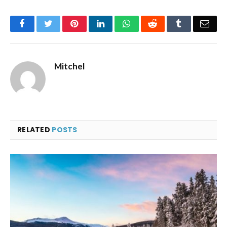
Facebook
Twitter
Pinterest
LinkedIn
WhatsApp
Reddit
Tumblr
Emai
Mitchel
RELATED
POSTS